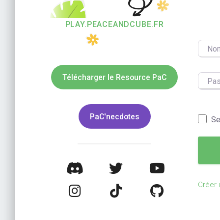
PLAY.PEACEANDCUBE.FR
Nom d’
Télécharger le Resource PaC
Pass
PaC'necdotes
Se
Créer