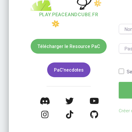
PLAY.PEACEANDCUBE.FR
Nom d’
Télécharger le Resource PaC
Pass
PaC'necdotes
Se
Créer