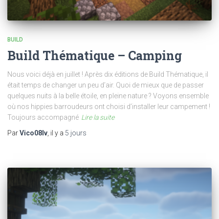
BUILD
Build Thématique – Camping
Nous voici déjà en juillet ! Après dix éditions de Build Thématique, il
était temps de changer un peu d’air. Quoi de mieux que de passer
quelques nuits à la belle étoile, en pleine nature ? Voyons ensemble
où nos hippies barroudeurs ont choisi d’installer leur campement !
Toujours accompagné
Lire la suite
Par
Vico08lv
, il y a
5 jours