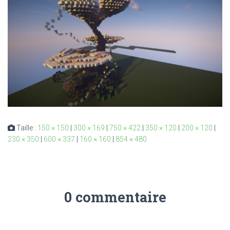
Taille :
150 × 150
|
300 × 169
|
750 × 422
|
350 × 120
|
200 × 120
|
230 × 350
|
600 × 337
|
160 × 160
|
854 × 480
0 commentaire