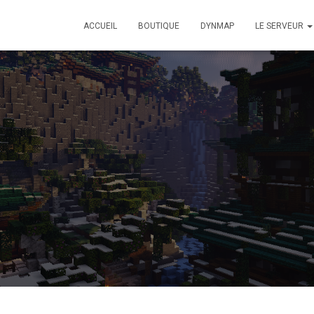
ACCUEIL
BOUTIQUE
DYNMAP
LE SERVEUR
2014-10-11_19.20.19
Published by
Pringui
on
11 octobre 2014