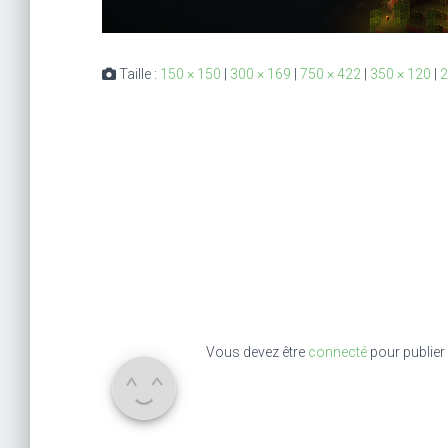
Taille :
150 × 150
|
300 × 169
|
750 × 422
|
350 × 120
|
2
Vous devez être
connecté
pour publier