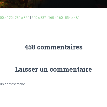
00 × 120
|
230 × 350
|
600 × 337
|
160 × 160
|
854 × 480
458 commentaires
Laisser un commentaire
 un commentaire.