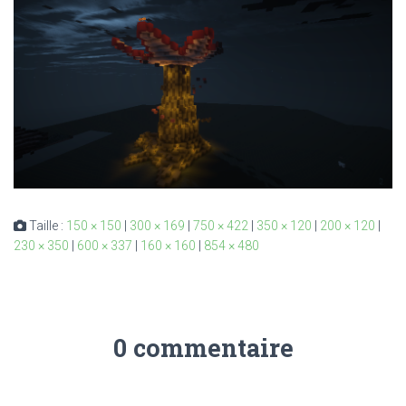
Taille :
150 × 150
|
300 × 169
|
750 × 422
|
350 × 120
|
200 × 120
|
230 × 350
|
600 × 337
|
160 × 160
|
854 × 480
0 commentaire