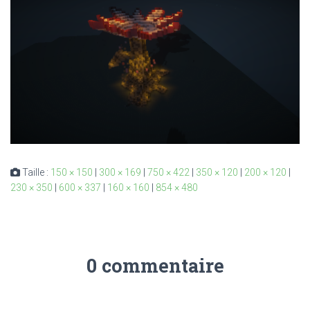
Taille :
150 × 150
|
300 × 169
|
750 × 422
|
350 × 120
|
200 × 120
|
230 × 350
|
600 × 337
|
160 × 160
|
854 × 480
0 commentaire