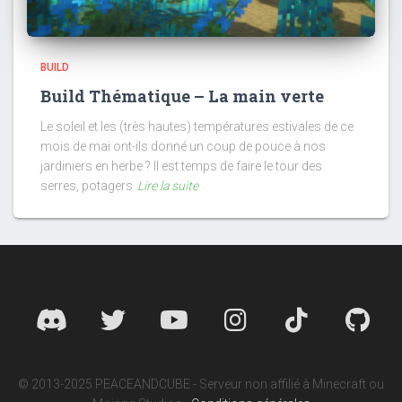
BUILD
Build Thématique – La main verte
Le soleil et les (très hautes) températures estivales de ce
mois de mai ont-ils donné un coup de pouce à nos
jardiniers en herbe ? Il est temps de faire le tour des
serres, potagers
Lire la suite
© 2013-2025 PEACEANDCUBE - Serveur non affilié à Minecraft ou