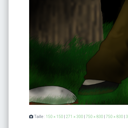
Taille :
150 × 150
|
271 × 300
|
750 × 830
|
750 × 830
|
3