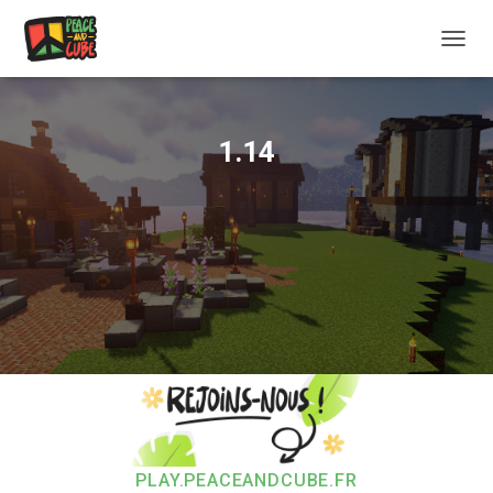
OUVRI
1.14
PLAY.PEACEANDCUBE.FR