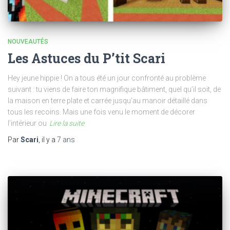
NOUVEAUTÉS
Les Astuces du P’tit Scari
Hey jeune hippie ! On a tous été un jour confronté au problème
suivant : tu viens de faire ton magnifique bâtiment, quel qu’il soit, de
la maison en terre plate et carrée jusqu’au manoir détaillé dans
tous les recoins. Mais une fois venu le moment de décorer
l’intérieur ou
Lire la suite
Par
Scari
, il y a
7 ans