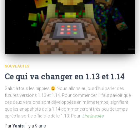
NOUVEAUTÉS
Ce qui va changer en 1.13 et 1.14
Salut à tous les hippies
Nous allons aujourd’hui parler des
futures versions 1.13 et 1.14. Pour commencer, il faut savoir que
ces deux versions sont développées en même temps, signifiant
que les snapshots de la 1.14 commenceront très peu de temps
après la sortie officielle de la 1.13. Pour
Lire la suite
Par
Yanis
, il y a
9 ans