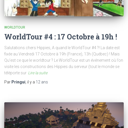
WORLDTOUR
WorldTour #4 : 17 Octobre à 19h !
Salutations chers Hippies, A quand le WorldTour #4 ?! La date est
fixée au Vendredi 17 Octobre à 19h (France), 13h (Québec) ! Mais
Qu’est ce que le worldtour ? Le WorldTour est un événement où l’on
visite les constructions des Hippies du serveur (tout le monde se
téléporte sur
Lire la suite
Par
Pringui
, il y a
12 ans