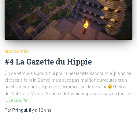
NOUVEAUTÉS
#4 La Gazette du Hippie
On se retrouve aujourd’hui pour une Gazette Raccourcie (pleins de
choses à faire in Game) mais avec pas mal de nouveautés et un
point sur ce qui s’est passé récemment sur le serveur
! Retour
du /vote rain. Merci à AidanRx de l’avoir proposé au cas où tout le
Lire la suite
Par
Pringui
, il y a
12 ans