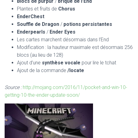
Blocs de purpur
/
brique de l’End
Plantes et fruits de
Chorus
EnderChest
Souffle de Dragon
/
potions persistantes
Enderpearls
/
Ender Eyes
Les cartes marchent désormais dans l’End
Modification : la hauteur maximale est désormais 256
blocs (au lieu de 128)
Ajout d’une
synthèse vocale
pour lire le tchat
Ajout de la commande
/locate
Source :
http://mojang.com/2016/11/pocket-and-win-10-
getting-10-the-ender-update-soon/