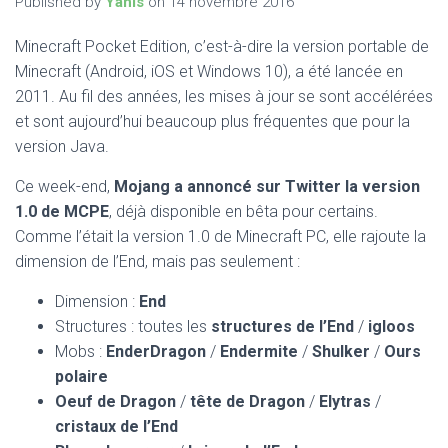
Published by
Yanis
on
14 novembre 2016
Minecraft Pocket Edition, c’est-à-dire la version portable de
Minecraft (Android, iOS et Windows 10), a été lancée en
2011. Au fil des années, les mises à jour se sont accélérées
et sont aujourd’hui beaucoup plus fréquentes que pour la
version Java.
Ce week-end,
Mojang a annoncé sur Twitter la version
1.0 de MCPE
, déjà disponible en bêta pour certains.
Comme l’était la version 1.0 de Minecraft PC, elle rajoute la
dimension de l’End, mais pas seulement :
Dimension :
End
Structures : toutes les
structures de l’End
/
igloos
Mobs :
EnderDragon
/
Endermite
/
Shulker
/
Ours
polaire
Oeuf de Dragon
/
tête de Dragon
/
Elytras
/
cristaux de l’End