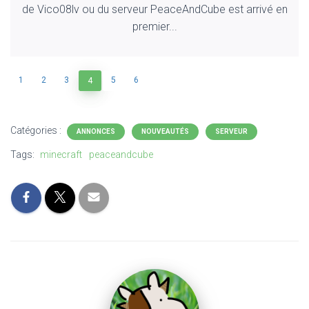
de Vico08lv ou du serveur PeaceAndCube est arrivé en
premier...
1
2
3
5
6
4
Catégories :
ANNONCES
NOUVEAUTÉS
SERVEUR
Tags:
minecraft
peaceandcube