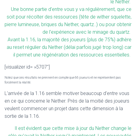
le Nether.
Une bonne partie d’entre vous y va régulièrement, que ce
soit pour récolter des ressources (tête de wither squelette,
pierre lumineuse, briques du Nether, quartz..) ou pour obtenir
de l’expérience avec le minage du quartz.
Avant la 1.16, la majorité des joueurs (plus de 75%) adhère
au reset régulier du Nether (délai parfois jugé trop long) car
il permet une régénération des ressources essentielles.
[visualizer id= »5707″]
Notez que ces résultats ne prennent en compte que 66 joueurs et ne représentent pas
forcément la réalité.
L’arrivée de la 1.16 semble motiver beaucoup d’entre vous
en ce qui concerne le Nether. Près de la moitié des joueurs
veulent commencer un projet dans cette dimension à la
sortie de la 1.16.
Il est évident que cette mise à jour du Nether change le
rôle qu’avait le Nether jusqu’à maintenant. Les nouveautés